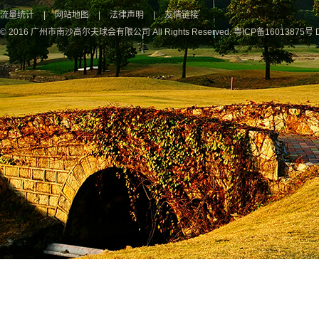
流量统计
|
网站地图
|
法律声明
|
友情链接
© 2016 广州市南沙高尔夫球会有限公司 All Rights Reserved.
粤ICP备16013875号