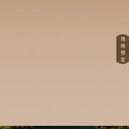
场
地
预
定