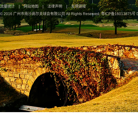
流量统计
|
网站地图
|
法律声明
|
友情链接
© 2016 广州市南沙高尔夫球会有限公司 All Rights Reserved.
粤ICP备16013875号