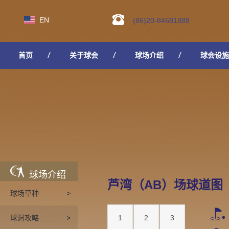
EN
(86)20-84681888
首页
关于球会
球场介绍
球会设施
人才招聘
球场介绍
芦湾（AB）场球道图
球场草种
球洞攻略
1
2
3