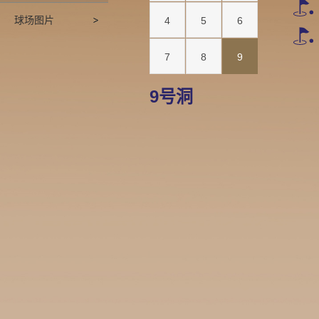
球场图片
4
5
6
7
8
9
9号洞