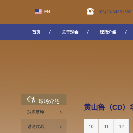
EN
(86)20-84681888
首页
关于球会
球场介绍
人才招聘
球场介绍
黄山鲁（CD）
球场草种
球洞攻略
10
11
12