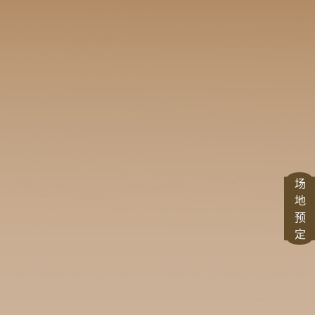
场
地
预
定