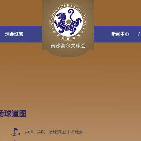
球会设施
新闻中心
场球道图
芦湾（AB）场球道图 1~9球洞