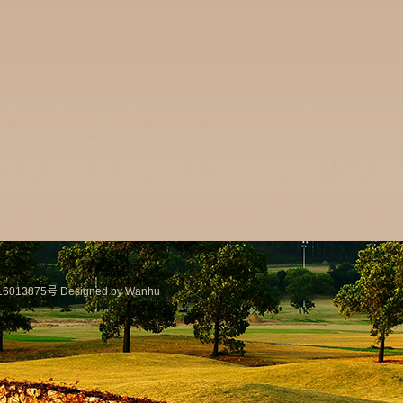
6013875号
Designed by Wanhu