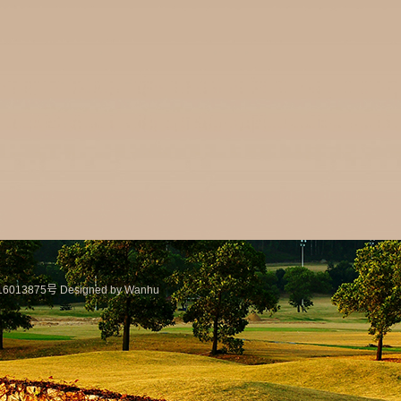
6013875号
Designed by Wanhu