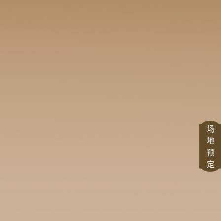
场
地
预
定