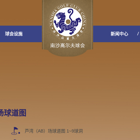
球会设施
新闻中心
场球道图
芦湾（AB）场球道图 1~9球洞