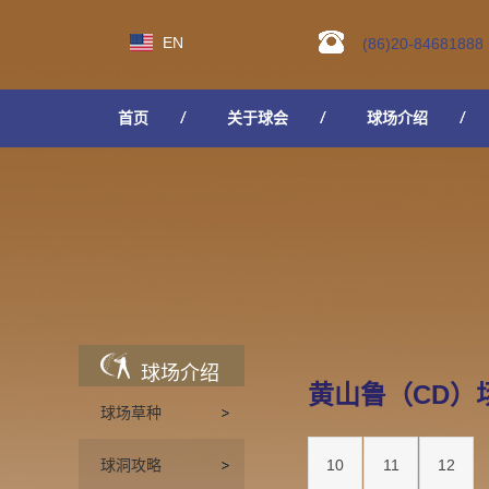
EN
(86)20-84681888
首页
关于球会
球场介绍
人才招聘
球场介绍
黄山鲁（CD）
球场草种
球洞攻略
10
11
12