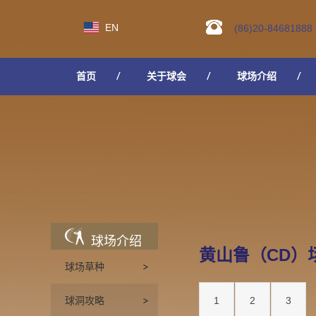
EN
(86)20-84681888
首页
关于球会
球场介绍
人才招聘
球场介绍
黄山鲁（CD）
球场草种
球洞攻略
1
2
3