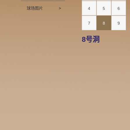
球场图片
4
5
6
7
8
9
8号洞