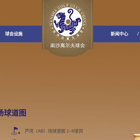
球会设施
新闻中心
场球道图
芦湾（AB）场球道图 1~9球洞