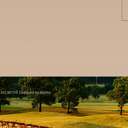
6013875号
Designed by Wanhu