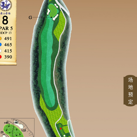
场
地
预
定