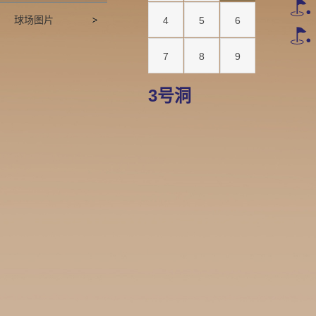
球场图片
4
5
6
7
8
9
3号洞