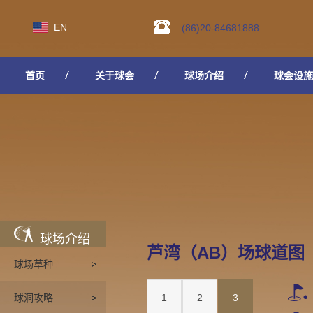
EN
(86)20-84681888
首页
关于球会
球场介绍
球会设施
人才招聘
球场介绍
芦湾（AB）场球道图
球场草种
球洞攻略
1
2
3